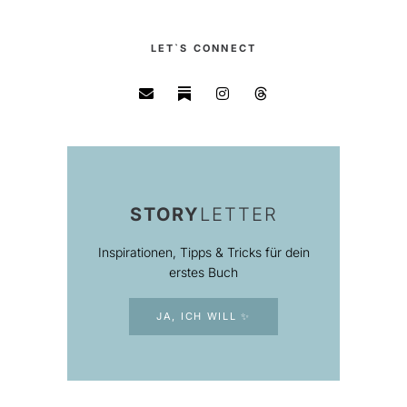
LET`S CONNECT
STORY
LETTER
Inspirationen, Tipps & Tricks für dein
erstes Buch
JA, ICH WILL ✨